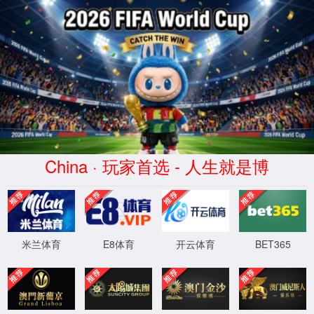
CHINA·维多利亚vic309-品牌官网